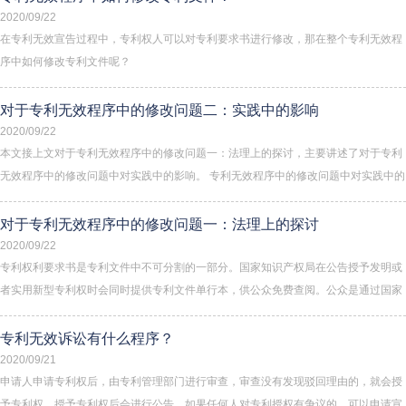
2020/09/22
在专利无效宣告过程中，专利权人可以对专利要求书进行修改，那在整个专利无效程
序中如何修改专利文件呢？
对于专利无效程序中的修改问题二：实践中的影响
2020/09/22
本文接上文对于专利无效程序中的修改问题一：法理上的探讨，主要讲述了对于专利
无效程序中的修改问题中对实践中的影响。 专利无效程序中的修改问题中对实践中的
影响首先，从定义出发理解修改方式，&ldquo权利要求的进一步限定&rdquo是指在
权利要求中补入其他权利要求中记载的一个或者多个技术特征，以缩小保护范围。第
对于专利无效程序中的修改问题一：法理上的探讨
一，就文义上...
2020/09/22
专利权利要求书是专利文件中不可分割的一部分。国家知识产权局在公告授予发明或
者实用新型专利权时会同时提供专利文件单行本，供公众免费查阅。公众是通过国家
知识产权局公告的权利要求书了解他人专利权利的保护范围，从而规范自己的生产经
营行为，以避免无意中侵犯他人的专利权。可见，专利权利要求书不仅仅记载了专利
专利无效诉讼有什么程序？
权人的权利范围，同时具有...
2020/09/21
申请人申请专利权后，由专利管理部门进行审查，审查没有发现驳回理由的，就会授
予专利权，授予专利权后会进行公告，如果任何人对专利授权有争议的，可以申请宣