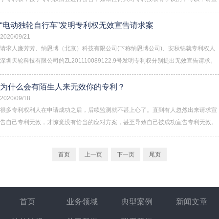
告专利无效，那么专利无效诉讼有什么程序？下面由恒博小编为读者进行相关知识的
解答。
“电动独轮自行车”发明专利权无效宣告请求案
2020/09/21
请求人廉芳芳、纳恩博（北京）科技有限公司(下称纳恩博公司)、安秋锦就专利权人
深圳天轮科技有限公司的ZL201110089122.9号发明专利权分别提出无效宣告请求。
本案专利涉及电动独轮自行车的基本结构，属于电动平衡车领域的基础性专利。
为什么会有陌生人来无效你的专利？
2020/09/18
很多专利权利人在申请成功之后，后续监测就不甚上心了。直到有人忽然出来请求宣
告自己专利无效，才惊觉没有恰当的应对方案，甚至导致自己被成功宣告专利无效。
而往往去提出专利无效宣告请求的人，都是既不认识也没有交集更谈不上“结仇”的陌
生人。
首页
上一页
下一页
尾页
首页
业务领域
典型案例
新闻文章