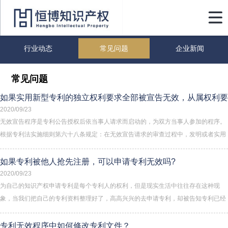

行业动态
常见问题
企业新闻
常见问题
如果实用新型专利的独立权利要求全部被宣告无效，从属权利要
求还有效吗？
2020/09/23
无效宣告程序是专利公告授权后依当事人请求而启动的，为双方当事人参加的程序。
根据专利法实施细则第六十八条规定：在无效宣告请求的审查过程中，发明或者实用
新型专利的专利权人可以修改其权利要求书，但是不得扩大原专利的保护范围。《审
查指南》规定：在无效宣告请求程序中专利复审委员会除遵循一般原则外，还应遵循
如果专利被他人抢先注册，可以申请专利无效吗?
一事不在理原则、当事人处...
2020/09/23
为自己的知识产权申请专利是每个专利人的权利，但是现实生活中往往存在这种现
象，当我们把自己的专利资料整理好了，高高兴兴的去申请专利，却被告知专利已经
被别人提前申请了。在这个时候我们应该怎么办？应该把别人的专利无效掉还是用其
他的办法呢？
专利无效程序中如何修改专利文件？